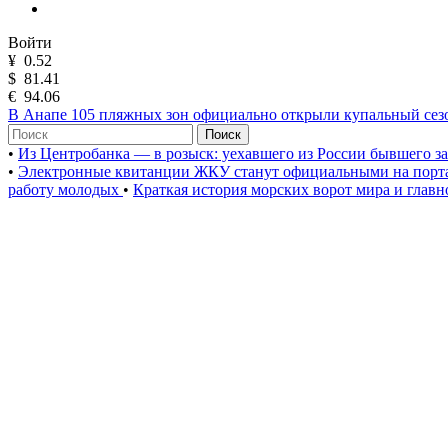
Войти
¥
0.52
$
81.41
€
94.06
В Анапе 105 пляжных зон официально открыли купальный сез
Поиск
•
Из Центробанка — в розыск: уехавшего из России бывшего з
•
Электронные квитанции ЖКУ станут официальными на порта
работу молодых
•
Краткая история морских ворот мира и глав