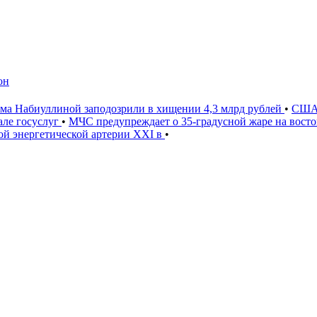
он
ама Набиуллиной заподозрили в хищении 4,3 млрд рублей
•
США 
ле госуслуг
•
МЧС предупреждает о 35-градусной жаре на вост
ной энергетической артерии XXI в
•