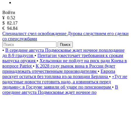
Войти
¥
0.52
$
82.17
€
94.84
Специалист счел освобождение Дурова следствием его сделки
со спецслужбами
Поиск
•
В середине августа Подмосковье ждет ночное похолодание
до 8-9 градусов
•
Пентагон ужесточает требования к срокам
выпуска оружия
•
Хельсинки не пойдут на риск ради Киева в
вопросе Patriot
•
К 2028 году рынок вина в России будет
принадлежать отечественным производителям
•
Европа
рискует остаться без топлива из-за позиции Берлина
•
«Тут не
радостные новости готовить надо, а извиняться перед
людьми»: в Госдуме заявили об ударе по пенсионерам
•
В
середине августа Подмосковье ждет ночное по