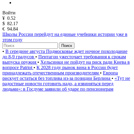
Войти
¥
0.52
$
82.17
€
94.84
Школы России перейдут на единые учебники истории уже в
этом году
Поиск
•
В середине августа Подмосковье ждет ночное похолодание
до 8-9 градусов
•
Пентагон ужесточает требования к срокам
выпуска оружия
•
Хельсинки не пойдут на риск ради Киева в
вопросе Patriot
•
К 2028 году рынок вина в России будет
принадлежать отечественным производителям
•
Европа
рискует остаться без топлива из-за позиции Берлина
•
«Тут не
радостные новости готовить надо, а извиняться перед
людьми»: в Госдуме заявили об ударе по пенсионерам