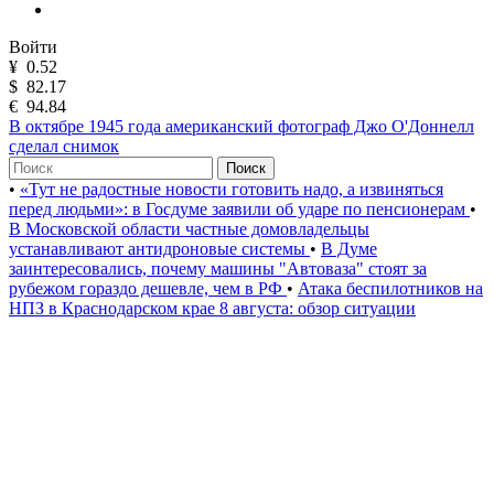
Войти
¥
0.52
$
82.17
€
94.84
В октябре 1945 года американский фотограф Джо О'Доннелл
сделал снимок
Поиск
•
«Тут не радостные новости готовить надо, а извиняться
перед людьми»: в Госдуме заявили об ударе по пенсионерам
•
В Московской области частные домовладельцы
устанавливают антидроновые системы
•
В Думе
заинтересовались, почему машины "Автоваза" стоят за
рубежом гораздо дешевле, чем в РФ
•
Атака беспилотников на
НПЗ в Краснодарском крае 8 августа: обзор ситуации