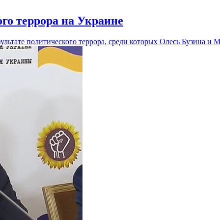
ого террора на Украине
льтате политического террора, среди которых Олесь Бузина и М