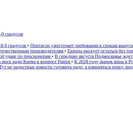
-9 градусов
 8-9 градусов
•
Пентагон ужесточает требования к срокам выпус
 отечественным производителям
•
Европа рискует остаться без то
 об ударе по пенсионерам
•
В середине августа Подмосковье ждет
 риск ради Киева в вопросе Patriot
•
К 2028 году рынок вина в 
Тут не радостные новости готовить надо, а извиняться перед лю