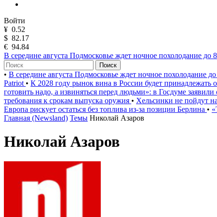
Войти
¥
0.52
$
82.17
€
94.84
В середине августа Подмосковье ждет ночное похолодание до 8
Поиск
•
В середине августа Подмосковье ждет ночное похолодание до
Patriot
•
К 2028 году рынок вина в России будет принадлежать
готовить надо, а извиняться перед людьми»: в Госдуме заявили
требования к срокам выпуска оружия
•
Хельсинки не пойдут на
Европа рискует остаться без топлива из-за позиции Берлина
•
«
Главная (Newsland)
Темы
Николай Азаров
Николай Азаров