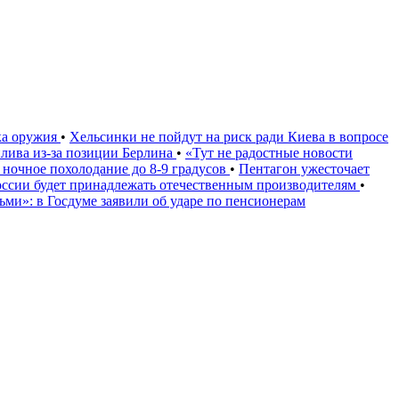
ка оружия
•
Хельсинки не пойдут на риск ради Киева в вопросе
плива из-за позиции Берлина
•
«Тут не радостные новости
 ночное похолодание до 8-9 градусов
•
Пентагон ужесточает
России будет принадлежать отечественным производителям
•
дьми»: в Госдуме заявили об ударе по пенсионерам