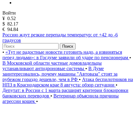
Войти
¥
0.52
$
82.17
€
94.84
Россию ждут резкие перепады температур: от +42 до -6
градусов
Поиск
•
«Тут не радостные новости готовить надо, а извиняться
перед людьми»: в Госдуме заявили об ударе по пенсионерам
•
В Московской области частные домовладельцы
устанавливают антидроновые системы
•
В Думе
заинтересовались, почему машины "Автоваза" стоят за
рубежом гораздо дешевле, чем в РФ
•
Атака беспилотников на
НПЗ в Краснодарском крае 8 августа: обзор ситуации
•
Депутат: в России с 1 марта расширят критерии блокировки
банковских переводов
•
Ветеринар объяснила причины
агрессии кошек
•