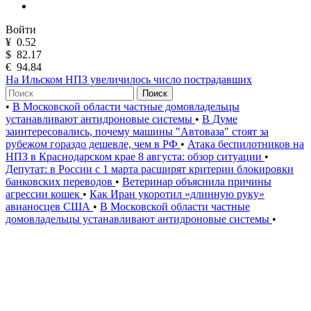
Войти
¥
0.52
$
82.17
€
94.84
На Ильском НПЗ увеличилось число пострадавших
Поиск
•
В Московской области частные домовладельцы
устанавливают антидроновые системы
•
В Думе
заинтересовались, почему машины "Автоваза" стоят за
рубежом гораздо дешевле, чем в РФ
•
Атака беспилотников на
НПЗ в Краснодарском крае 8 августа: обзор ситуации
•
Депутат: в России с 1 марта расширят критерии блокировки
банковских переводов
•
Ветеринар объяснила причины
агрессии кошек
•
Как Иран укоротил «длинную руку»
авианосцев США
•
В Московской области частные
домовладельцы устанавливают антидроновые системы
•