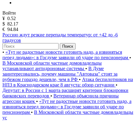
Войти
¥
0.52
$
82.17
€
94.84
Россию ждут резкие перепады температур: от +42 до -6
градусов
Поиск
•
«Тут не радостные новости готовить надо, а извиняться
перед людьми»: в Госдуме заявили об ударе по пенсионерам
•
В Московской области частные домовладельцы
устанавливают антидроновые системы
•
В Думе
заинтересовались, почему машины "Автоваза" стоят за
рубежом гораздо дешевле, чем в РФ
•
Атака беспилотников на
НПЗ в Краснодарском крае 8 августа: обзор ситуации
•
Депутат: в России с 1 марта расширят критерии блокировки
банковских переводов
•
Ветеринар объяснила причины
агрессии кошек
•
«Тут не радостные новости готовить надо, а
извиняться перед людьми»: в Госдуме заявили об ударе по
пенсионерам
•
В Московской области частные домовладельцы
ус