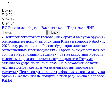
Войти
¥
0.52
$
82.17
€
94.84
ВС России освободили Васютинское и Торецкое в ДНР
Поиск
•
Пентагон ужесточает требования к срокам выпуска оружия
•
Хельсинки не пойдут на риск ради Киева в вопросе Patriot
•
К
2028 году рынок вина в России будет принадлежать
отечественным производителям
•
Европа рискует остаться без
топлива из-за позиции Берлина
•
«Тут не радостные новости
готовить надо, а извиняться перед людьми»: в Госдуме
заявили об ударе по пенсионерам
•
В Московской области
частные домовладельцы устанавливают антидроновые
системы
•
Пентагон ужесточает требования к срокам выпуска
оружия
•
Хельсинки не пойдут на риск ради Киева в вопросе
Patriot