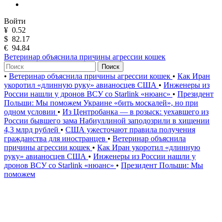
Войти
¥
0.52
$
82.17
€
94.84
Ветеринар объяснила причины агрессии кошек
Поиск
•
Ветеринар объяснила причины агрессии кошек
•
Как Иран
укоротил «длинную руку» авианосцев США
•
Инженеры из
России нашли у дронов ВСУ со Starlink «нюанс»
•
Президент
Польши: Мы поможем Украине «бить москалей», но при
одном условии
•
Из Центробанка — в розыск: уехавшего из
России бывшего зама Набиуллиной заподозрили в хищении
4,3 млрд рублей
•
США ужесточают правила получения
гражданства для иностранцев
•
Ветеринар объяснила
причины агрессии кошек
•
Как Иран укоротил «длинную
руку» авианосцев США
•
Инженеры из России нашли у
дронов ВСУ со Starlink «нюанс»
•
Президент Польши: Мы
поможем