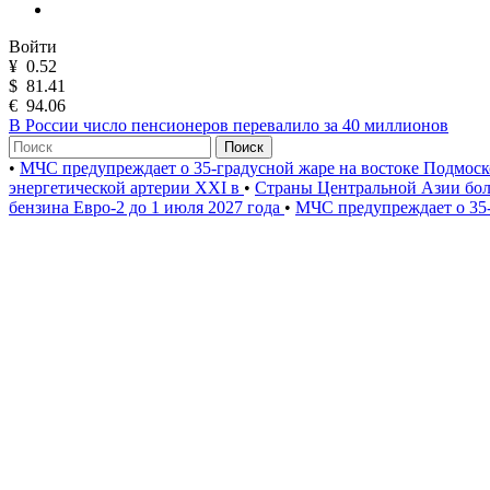
Войти
¥
0.52
$
81.41
€
94.06
В России число пенсионеров перевалило за 40 миллионов
Поиск
•
МЧС предупреждает о 35-градусной жаре на востоке Подмос
энергетической артерии XXI в
•
Страны Центральной Азии бол
бензина Евро-2 до 1 июля 2027 года
•
МЧС предупреждает о 35-