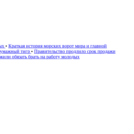
дых
•
Краткая история морских ворот мира и главной
бумажный тигр
•
Правительство продлило срок продажи
жили обязать брать на работу молодых