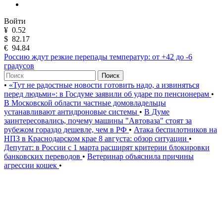
Войти
¥
0.52
$
82.17
€
94.84
Россию ждут резкие перепады температур: от +42 до -6
градусов
Поиск
•
«Тут не радостные новости готовить надо, а извиняться
перед людьми»: в Госдуме заявили об ударе по пенсионерам
•
В Московской области частные домовладельцы
устанавливают антидроновые системы
•
В Думе
заинтересовались, почему машины "Автоваза" стоят за
рубежом гораздо дешевле, чем в РФ
•
Атака беспилотников на
НПЗ в Краснодарском крае 8 августа: обзор ситуации
•
Депутат: в России с 1 марта расширят критерии блокировки
банковских переводов
•
Ветеринар объяснила причины
агрессии кошек
•