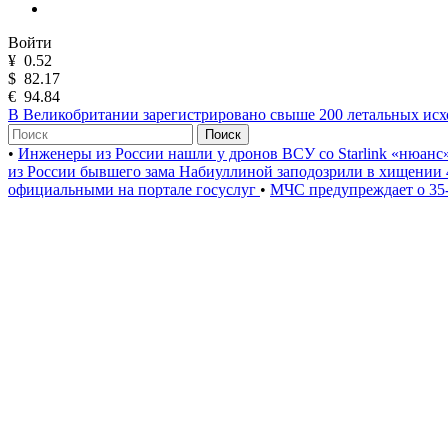
Войти
¥
0.52
$
82.17
€
94.84
В Великобритании зарегистрировано свыше 200 летальных исхо
Поиск
•
Инженеры из России нашли у дронов ВСУ со Starlink «нюанс
из России бывшего зама Набиуллиной заподозрили в хищении 
официальными на портале госуслуг
•
МЧС предупреждает о 35-