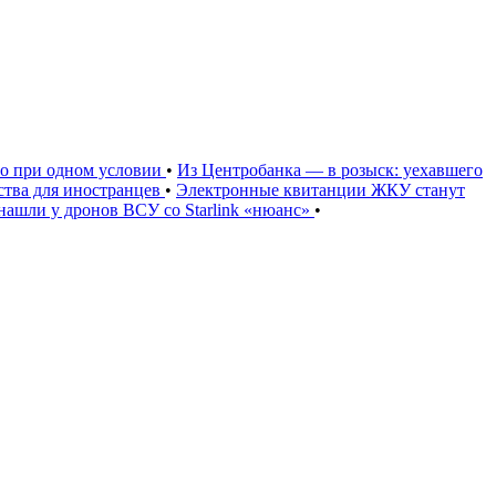
но при одном условии
•
Из Центробанка — в розыск: уехавшего
тва для иностранцев
•
Электронные квитанции ЖКУ станут
нашли у дронов ВСУ со Starlink «нюанс»
•