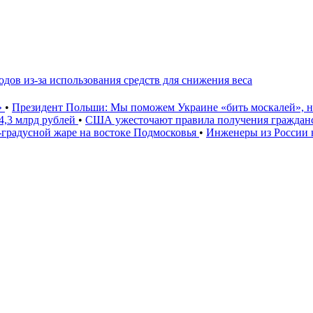
дов из-за использования средств для снижения веса
»
•
Президент Польши: Мы поможем Украине «бить москалей», 
4,3 млрд рублей
•
США ужесточают правила получения гражданс
градусной жаре на востоке Подмосковья
•
Инженеры из России 