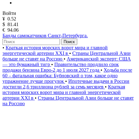
Войти
¥
0.52
$
81.41
€
94.06
Банды самокатчиков Санкт-Петербурга.
Поиск
•
Краткая история морских ворот мира и главной
энергетической артерии XXI в
•
Страны Центральной Азии
больше не ставят на Россию
•
Американский эксперт: США
— это бумажный тигр
•
Правительство продлило срок
продажи бензина Евро-2 до 1 июля 2027 года
•
Ходьба после
60 – фатальная ошибка: Бубновский о том, какое одно
упражнение лучше прогулок
•
Ипотечные выдачи в России
достигли 2,6 триллиона рублей за семь месяцев
•
Краткая
история морских ворот мира и главной энергетической
артерии XXI в
•
Страны Центральной Азии больше не ставят
на Россию