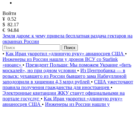
Войти
¥
0.52
$
82.17
€
94.84
Земля даром: к чему привела бесплатная раздача гектаров на
окраинах России
Поиск
•
Как Иран укоротил «длинную руку» авианосцев США
•
Инженеры из России нашли у дронов ВСУ со Starlink
«нюанс»
•
Президент Польши: Мы поможем Украине «бить
москалей», но при одном условии
•
Из Центробанка — в
розыск: уехавшего из России бывшего зама Набиуллиной
заподозрили в хищении 4,3 млрд рублей
•
США ужесточают
правила получения гражданства для иностранцев
•
Электронные квитанции ЖКУ станут официальными на
портале госуслуг
•
Как Иран укоротил «длинную руку»
авианосцев США
•
Инженеры из России нашли у