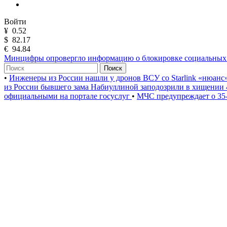
Войти
¥
0.52
$
82.17
€
94.84
Минцифры опровергло информацию о блокировке социальных 
Поиск
•
Инженеры из России нашли у дронов ВСУ со Starlink «нюанс
из России бывшего зама Набиуллиной заподозрили в хищении 
официальными на портале госуслуг
•
МЧС предупреждает о 35-