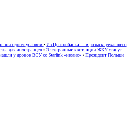
но при одном условии
•
Из Центробанка — в розыск: уехавшего
тва для иностранцев
•
Электронные квитанции ЖКУ станут
нашли у дронов ВСУ со Starlink «нюанс»
•
Президент Польши