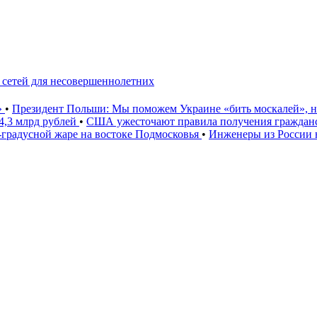
сетей для несовершеннолетних
»
•
Президент Польши: Мы поможем Украине «бить москалей», 
4,3 млрд рублей
•
США ужесточают правила получения гражданс
градусной жаре на востоке Подмосковья
•
Инженеры из России 