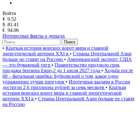
Войти
¥
0.52
$
81.41
€
94.06
Интересные факты о деньгах
Поиск
•
Краткая история морских ворот мира и главной
энергетической артерии XXI в
•
Страны Центральной Азии
больше не ставят на Россию
•
Американский эксперт: США
— это бумажный тигр
•
Правительство продлило срок
продажи бензина Евро-2 до 1 июля 2027 года
•
Ходьба после
60 – фатальная ошибка: Бубновский о том, какое одно
упражнение лучше прогулок
•
Ипотечные выдачи в России
достигли 2,6 триллиона рублей за семь месяцев
•
Краткая
история морских ворот мира и главной энергетической
артерии XXI в
•
Страны Центральной Азии больше не ставят
на Россию