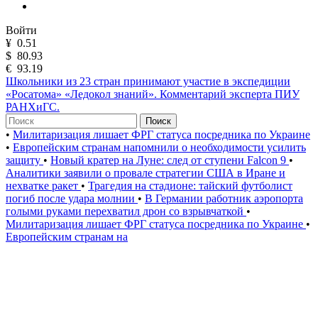
Войти
¥
0.51
$
80.93
€
93.19
Школьники из 23 стран принимают участие в экспедиции
«Росатома» «Ледокол знаний». Комментарий эксперта ПИУ
РАНХиГС.
Поиск
•
Милитаризация лишает ФРГ статуса посредника по Украине
•
Европейским странам напомнили о необходимости усилить
защиту
•
Новый кратер на Луне: след от ступени Falcon 9
•
Аналитики заявили о провале стратегии США в Иране и
нехватке ракет
•
Трагедия на стадионе: тайский футболист
погиб после удара молнии
•
В Германии работник аэропорта
голыми руками перехватил дрон со взрывчаткой
•
Милитаризация лишает ФРГ статуса посредника по Украине
•
Европейским странам на