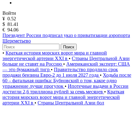
Войти
¥
0.52
$
81.41
€
94.06
Президент России подписал указ о приватизации аэропорта
Шереметьево
Поиск
•
Краткая история морских ворот мира и главной
энергетической артерии XXI в
•
Страны Центральной Азии
больше не ставят на Россию
•
Американский эксперт: США
— это бумажный тигр
•
Правительство продлило срок
продажи бензина Евро-2 до 1 июля 2027 года
•
Ходьба после
60 – фатальная ошибка: Бубновский о том, какое одно
упражнение лучше прогулок
•
Ипотечные выдачи в России
достигли 2,6 триллиона рублей за семь месяцев
•
Краткая
история морских ворот мира и главной энергетической
артерии XXI в
•
Страны Центральной Азии бол