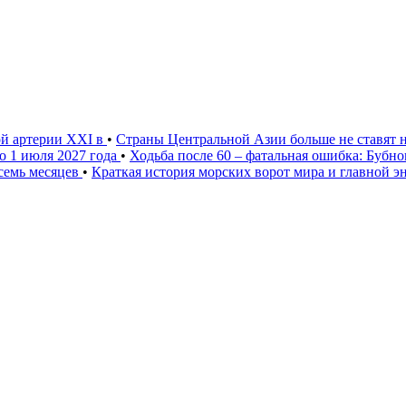
ой артерии XXI в
•
Страны Центральной Азии больше не ставят 
о 1 июля 2027 года
•
Ходьба после 60 – фатальная ошибка: Бубн
 семь месяцев
•
Краткая история морских ворот мира и главной э