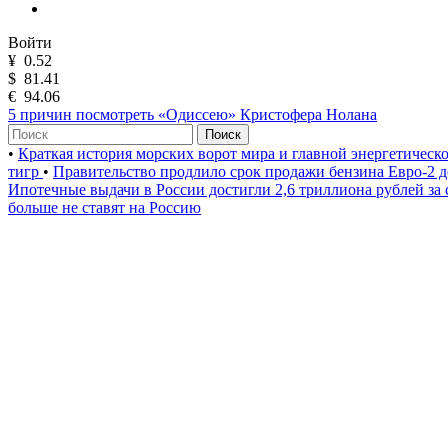
Войти
¥
0.52
$
81.41
€
94.06
5 причин посмотреть «Одиссею» Кристофера Нолана
Поиск
•
Краткая история морских ворот мира и главной энергетическ
тигр
•
Правительство продлило срок продажи бензина Евро-2 д
Ипотечные выдачи в России достигли 2,6 триллиона рублей за
больше не ставят на Россию