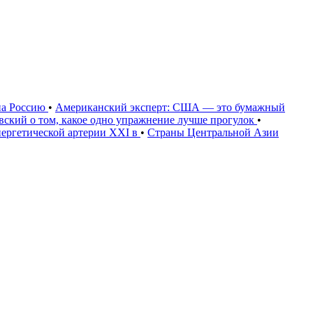
на Россию
•
Американский эксперт: США — это бумажный
овский о том, какое одно упражнение лучше прогулок
•
нергетической артерии XXI в
•
Страны Центральной Азии