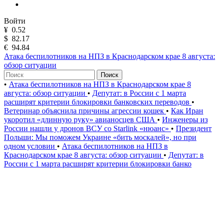
Войти
¥
0.52
$
82.17
€
94.84
Атака беспилотников на НПЗ в Краснодарском крае 8 августа:
обзор ситуации
Поиск
•
Атака беспилотников на НПЗ в Краснодарском крае 8
августа: обзор ситуации
•
Депутат: в России с 1 марта
расширят критерии блокировки банковских переводов
•
Ветеринар объяснила причины агрессии кошек
•
Как Иран
укоротил «длинную руку» авианосцев США
•
Инженеры из
России нашли у дронов ВСУ со Starlink «нюанс»
•
Президент
Польши: Мы поможем Украине «бить москалей», но при
одном условии
•
Атака беспилотников на НПЗ в
Краснодарском крае 8 августа: обзор ситуации
•
Депутат: в
России с 1 марта расширят критерии блокировки банко