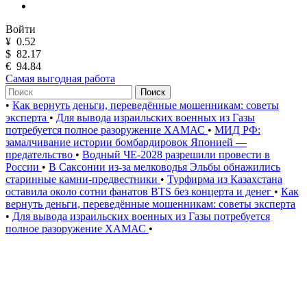
Войти
¥
0.52
$
82.17
€
94.84
Самая выгодная работа
Поиск
•
Как вернуть деньги, переведённые мошенникам: советы
эксперта
•
Для вывода израильских военных из Газы
потребуется полное разоружение ХАМАС
•
МИД РФ:
замалчивание истории бомбардировок Японией —
предательство
•
Водный ЧЕ-2028 разрешили провести в
России
•
В Саксонии из-за мелководья Эльбы обнажились
старинные камни-предвестники
•
Турфирма из Казахстана
оставила около сотни фанатов BTS без концерта и денег
•
Как
вернуть деньги, переведённые мошенникам: советы эксперта
•
Для вывода израильских военных из Газы потребуется
полное разоружение ХАМАС
•