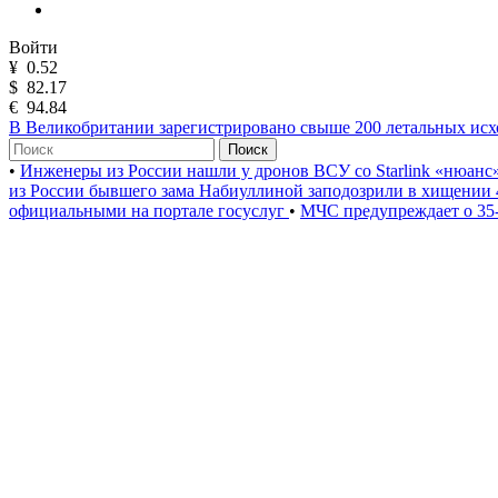
Войти
¥
0.52
$
82.17
€
94.84
В Великобритании зарегистрировано свыше 200 летальных исхо
Поиск
•
Инженеры из России нашли у дронов ВСУ со Starlink «нюанс
из России бывшего зама Набиуллиной заподозрили в хищении 
официальными на портале госуслуг
•
МЧС предупреждает о 35-