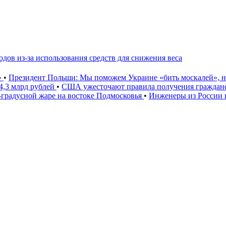
дов из-за использования средств для снижения веса
»
•
Президент Польши: Мы поможем Украине «бить москалей», 
4,3 млрд рублей
•
США ужесточают правила получения гражданс
градусной жаре на востоке Подмосковья
•
Инженеры из России 