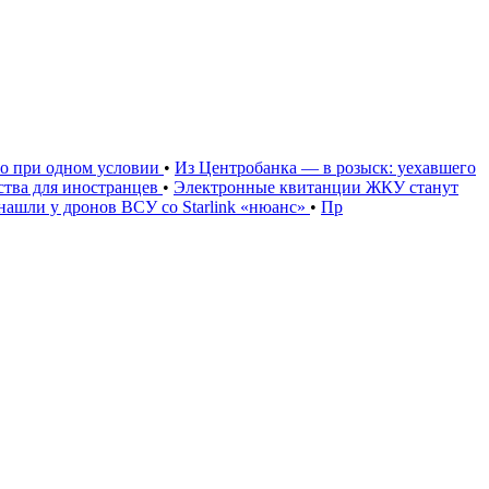
но при одном условии
•
Из Центробанка — в розыск: уехавшего
тва для иностранцев
•
Электронные квитанции ЖКУ станут
нашли у дронов ВСУ со Starlink «нюанс»
•
Пр