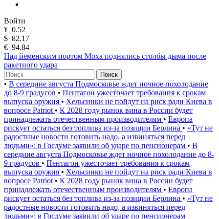
Войти
¥
0.52
$
82.17
€
94.84
Над йеменским портом Моха поднялись столбы дыма после
ракетного удара
Поиск
•
В середине августа Подмосковье ждет ночное похолодание
до 8-9 градусов
•
Пентагон ужесточает требования к срокам
выпуска оружия
•
Хельсинки не пойдут на риск ради Киева в
вопросе Patriot
•
К 2028 году рынок вина в России будет
принадлежать отечественным производителям
•
Европа
рискует остаться без топлива из-за позиции Берлина
•
«Тут не
радостные новости готовить надо, а извиняться перед
людьми»: в Госдуме заявили об ударе по пенсионерам
•
В
середине августа Подмосковье ждет ночное похолодание до 8-
9 градусов
•
Пентагон ужесточает требования к срокам
выпуска оружия
•
Хельсинки не пойдут на риск ради Киева в
вопросе Patriot
•
К 2028 году рынок вина в России будет
принадлежать отечественным производителям
•
Европа
рискует остаться без топлива из-за позиции Берлина
•
«Тут не
радостные новости готовить надо, а извиняться перед
людьми»: в Госдуме заявили об ударе по пенсионерам