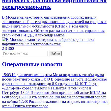
нейросеть для поиска нарушителей на
электросамокатах
В Москве на некоторых магистральных дорогах начали
тестировать нейросети для поиска нарушителей на средствах
индивидуальной мобильности (СИМ), в том числе
электросамокатах. Об этом рассказал начальник управления
столичной ГИБДД Александр Быков.
2
3
360
Найти
Оперативные новости
15:03
Над йеменским портом Моха поднялись столбы дыма
после ракетного удара
14:40
В середине августа Подмосковье
ждет ночное похолодание до 8-9 градусов
14:10
Тайфун
«Дельфин» сорвал вылеты из Шанхая, в том числе в
Петербург
13:46
Пятеро погибли при ночной атаке БПЛА на
Белгород
13:00
Пять регионов РФ ввели собственный запрет
на вейпы
12:38
Россияне экономят на отдыхе: пятизвездочные
отели Египта теряют спрос