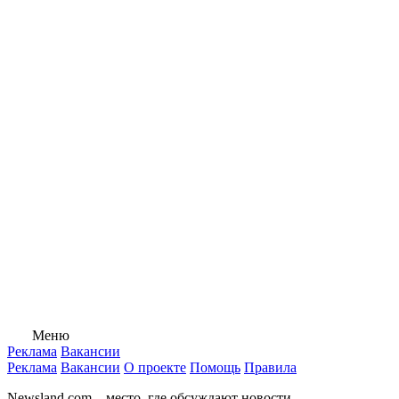
Меню
Реклама
Вакансии
Реклама
Вакансии
О проекте
Помощь
Правила
Newsland.com – место, где обсуждают новости.