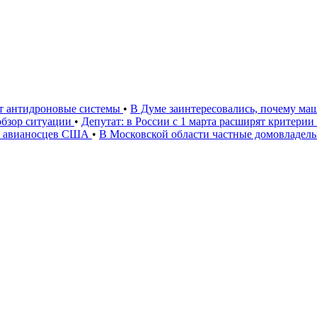
ют антидроновые системы
•
В Думе заинтересовались, почему маш
 обзор ситуации
•
Депутат: в России с 1 марта расширят критери
» авианосцев США
•
В Московской области частные домовладел