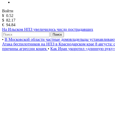
Войти
¥
0.52
$
82.17
€
94.84
На Ильском НПЗ увеличилось число пострадавших
Поиск
•
В Московской области частные домовладельцы устанавлива
Атака беспилотников на НПЗ в Краснодарском крае 8 августа:
причины агрессии кошек
•
Как Иран укоротил «длинную руку