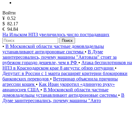
Войти
¥
0.52
$
82.17
€
94.84
На Ильском НПЗ увеличилось число пострадавших
Поиск
•
В Московской области частные домовладельцы
устанавливают антидроновые системы
•
В Думе
заинтересовались, почему машины "Автоваза" стоят за
рубежом гораздо дешевле, чем в РФ
•
Атака беспилотников на
НПЗ в Краснодарском крае 8 августа: обзор ситуации
•
Депутат: в России с 1 марта расширят критерии блокировки
банковских переводов
•
Ветеринар объяснила причины
агрессии кошек
•
Как Иран укоротил «длинную руку»
авианосцев США
•
В Московской области частные
домовладельцы устанавливают антидроновые системы
•
В
Думе заинтересовались, почему машины "Авто