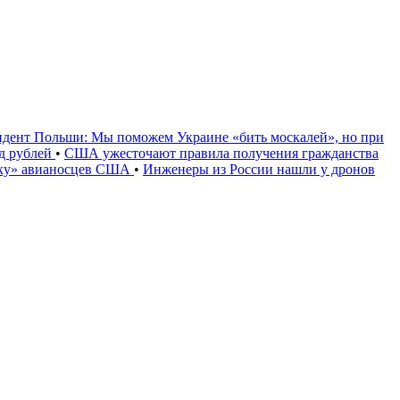
идент Польши: Мы поможем Украине «бить москалей», но при
рд рублей
•
США ужесточают правила получения гражданства
уку» авианосцев США
•
Инженеры из России нашли у дронов