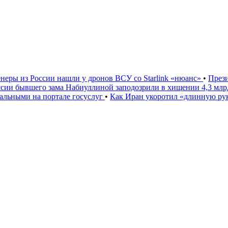
неры из России нашли у дронов ВСУ со Starlink «нюанс»
•
През
ссии бывшего зама Набиуллиной заподозрили в хищении 4,3 мл
льными на портале госуслуг
•
Как Иран укоротил «длинную р