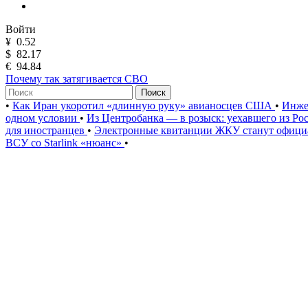
Войти
¥
0.52
$
82.17
€
94.84
Почему так затягивается СВО
Поиск
•
Как Иран укоротил «длинную руку» авианосцев США
•
Инже
одном условии
•
Из Центробанка — в розыск: уехавшего из Ро
для иностранцев
•
Электронные квитанции ЖКУ станут официа
ВСУ со Starlink «нюанс»
•