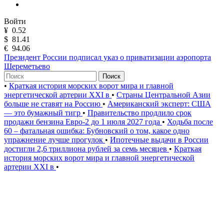
Войти
¥
0.52
$
81.41
€
94.06
Президент России подписал указ о приватизации аэропорта
Шереметьево
Поиск
•
Краткая история морских ворот мира и главной
энергетической артерии XXI в
•
Страны Центральной Азии
больше не ставят на Россию
•
Американский эксперт: США
— это бумажный тигр
•
Правительство продлило срок
продажи бензина Евро-2 до 1 июля 2027 года
•
Ходьба после
60 – фатальная ошибка: Бубновский о том, какое одно
упражнение лучше прогулок
•
Ипотечные выдачи в России
достигли 2,6 триллиона рублей за семь месяцев
•
Краткая
история морских ворот мира и главной энергетической
артерии XXI в
•