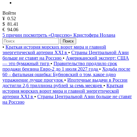
Войти
¥
0.52
$
81.41
€
94.06
5 причин посмотреть «Одиссею» Кристофера Нолана
Поиск
•
Краткая история морских ворот мира и главной
энергетической артерии XXI в
•
Страны Центральной Азии
больше не ставят на Россию
•
Американский эксперт: США
— это бумажный тигр
•
Правительство продлило срок
продажи бензина Евро-2 до 1 июля 2027 года
•
Ходьба после
60 – фатальная ошибка: Бубновский о том, какое одно
упражнение лучше прогулок
•
Ипотечные выдачи в России
достигли 2,6 триллиона рублей за семь месяцев
•
Краткая
история морских ворот мира и главной энергетической
артерии XXI в
•
Страны Центральной Азии больше не ставят
на Россию