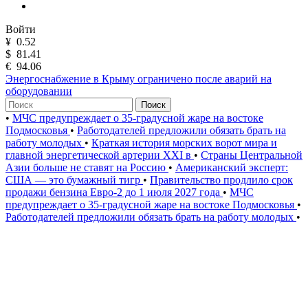
Войти
¥
0.52
$
81.41
€
94.06
Энергоснабжение в Крыму ограничено после аварий на
оборудовании
Поиск
•
МЧС предупреждает о 35-градусной жаре на востоке
Подмосковья
•
Работодателей предложили обязать брать на
работу молодых
•
Краткая история морских ворот мира и
главной энергетической артерии XXI в
•
Страны Центральной
Азии больше не ставят на Россию
•
Американский эксперт:
США — это бумажный тигр
•
Правительство продлило срок
продажи бензина Евро-2 до 1 июля 2027 года
•
МЧС
предупреждает о 35-градусной жаре на востоке Подмосковья
•
Работодателей предложили обязать брать на работу молодых
•