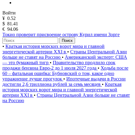
Войти
¥
0.52
$
81.41
€
94.06
Токио проверит присвоение острову Курил имени Зорге
Поиск
•
Краткая история морских ворот мира и главной
энергетической артерии XXI в
•
Страны Центральной Азии
больше не ставят на Россию
•
Американский эксперт: США
— это бумажный тигр
•
Правительство продлило срок
продажи бензина Евро-2 до 1 июля 2027 года
•
Ходьба после
60 – фатальная ошибка: Бубновский о том, какое одно
упражнение лучше прогулок
•
Ипотечные выдачи в России
достигли 2,6 триллиона рублей за семь месяцев
•
Краткая
история морских ворот мира и главной энергетической
артерии XXI в
•
Страны Центральной Азии больше не ставят
на Россию