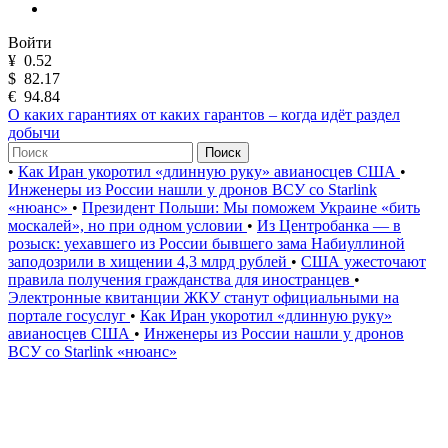
Войти
¥
0.52
$
82.17
€
94.84
О каких гарантиях от каких гарантов – когда идёт раздел
добычи
Поиск
•
Как Иран укоротил «длинную руку» авианосцев США
•
Инженеры из России нашли у дронов ВСУ со Starlink
«нюанс»
•
Президент Польши: Мы поможем Украине «бить
москалей», но при одном условии
•
Из Центробанка — в
розыск: уехавшего из России бывшего зама Набиуллиной
заподозрили в хищении 4,3 млрд рублей
•
США ужесточают
правила получения гражданства для иностранцев
•
Электронные квитанции ЖКУ станут официальными на
портале госуслуг
•
Как Иран укоротил «длинную руку»
авианосцев США
•
Инженеры из России нашли у дронов
ВСУ со Starlink «нюанс»