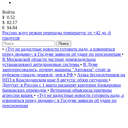
Войти
¥
0.52
$
82.17
€
94.84
Россию ждут резкие перепады температур: от +42 до -6
градусов
Поиск
•
«Тут не радостные новости готовить надо, а извиняться
перед людьми»: в Госдуме заявили об ударе по пенсионерам
•
В Московской области частные домовладельцы
устанавливают антидроновые системы
•
В Думе
заинтересовались, почему машины "Автоваза" стоят за
рубежом гораздо дешевле, чем в РФ
•
Атака беспилотников на
НПЗ в Краснодарском крае 8 августа: обзор ситуации
•
Депутат: в России с 1 марта расширят критерии блокировки
банковских переводов
•
Ветеринар объяснила причины
агрессии кошек
•
«Тут не радостные новости готовить надо, а
извиняться перед людьми»: в Госдуме заявили об ударе по
пенсионерам