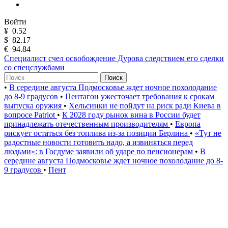
Войти
¥
0.52
$
82.17
€
94.84
Специалист счел освобождение Дурова следствием его сделки
со спецслужбами
Поиск
•
В середине августа Подмосковье ждет ночное похолодание
до 8-9 градусов
•
Пентагон ужесточает требования к срокам
выпуска оружия
•
Хельсинки не пойдут на риск ради Киева в
вопросе Patriot
•
К 2028 году рынок вина в России будет
принадлежать отечественным производителям
•
Европа
рискует остаться без топлива из-за позиции Берлина
•
«Тут не
радостные новости готовить надо, а извиняться перед
людьми»: в Госдуме заявили об ударе по пенсионерам
•
В
середине августа Подмосковье ждет ночное похолодание до 8-
9 градусов
•
Пент