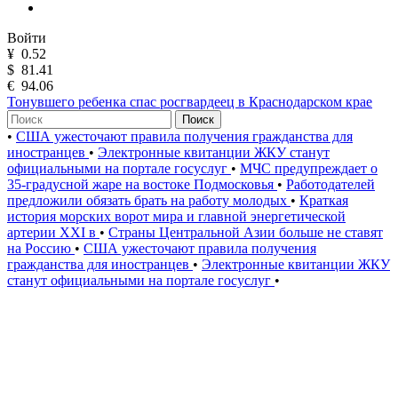
Войти
¥
0.52
$
81.41
€
94.06
Тонувшего ребенка спас росгвардеец в Краснодарском крае
Поиск
•
США ужесточают правила получения гражданства для
иностранцев
•
Электронные квитанции ЖКУ станут
официальными на портале госуслуг
•
МЧС предупреждает о
35-градусной жаре на востоке Подмосковья
•
Работодателей
предложили обязать брать на работу молодых
•
Краткая
история морских ворот мира и главной энергетической
артерии XXI в
•
Страны Центральной Азии больше не ставят
на Россию
•
США ужесточают правила получения
гражданства для иностранцев
•
Электронные квитанции ЖКУ
станут официальными на портале госуслуг
•