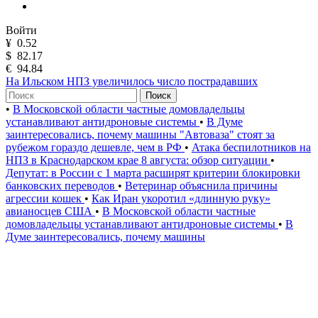
Войти
¥
0.52
$
82.17
€
94.84
На Ильском НПЗ увеличилось число пострадавших
Поиск
•
В Московской области частные домовладельцы
устанавливают антидроновые системы
•
В Думе
заинтересовались, почему машины "Автоваза" стоят за
рубежом гораздо дешевле, чем в РФ
•
Атака беспилотников на
НПЗ в Краснодарском крае 8 августа: обзор ситуации
•
Депутат: в России с 1 марта расширят критерии блокировки
банковских переводов
•
Ветеринар объяснила причины
агрессии кошек
•
Как Иран укоротил «длинную руку»
авианосцев США
•
В Московской области частные
домовладельцы устанавливают антидроновые системы
•
В
Думе заинтересовались, почему машины