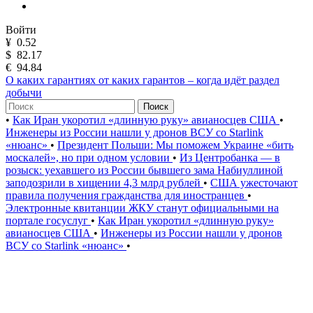
Войти
¥
0.52
$
82.17
€
94.84
О каких гарантиях от каких гарантов – когда идёт раздел
добычи
Поиск
•
Как Иран укоротил «длинную руку» авианосцев США
•
Инженеры из России нашли у дронов ВСУ со Starlink
«нюанс»
•
Президент Польши: Мы поможем Украине «бить
москалей», но при одном условии
•
Из Центробанка — в
розыск: уехавшего из России бывшего зама Набиуллиной
заподозрили в хищении 4,3 млрд рублей
•
США ужесточают
правила получения гражданства для иностранцев
•
Электронные квитанции ЖКУ станут официальными на
портале госуслуг
•
Как Иран укоротил «длинную руку»
авианосцев США
•
Инженеры из России нашли у дронов
ВСУ со Starlink «нюанс»
•