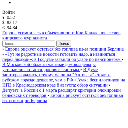
Войти
¥
0.52
$
82.17
€
94.84
Европа усомнилась в объективности Каи Каллас после слов
кипрского журналиста
Поиск
•
Европа рискует остаться без топлива из-за позиции Берлина
•
«Тут не радостные новости готовить надо, а извиняться
перед людьми»: в Госдуме заявили об ударе по пенсионерам
•
В Московской области частные домовладельцы
устанавливают антидроновые системы
•
В Думе
заинтересовались, почему машины "Автоваза" стоят за
рубежом гораздо дешевле, чем в РФ
•
Атака беспилотников на
НПЗ в Краснодарском крае 8 августа: обзор ситуации
•
Депутат: в России с 1 марта расширят критерии блокировки
банковских переводов
•
Европа рискует остаться без топлива
из-за позиции Берлина