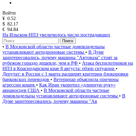
Войти
¥
0.52
$
82.17
€
94.84
На Ильском НПЗ увеличилось число пострадавших
Поиск
•
В Московской области частные домовладельцы
устанавливают антидроновые системы
•
В Думе
заинтересовались, почему машины "Автоваза" стоят за
рубежом гораздо дешевле, чем в РФ
•
Атака беспилотников на
НПЗ в Краснодарском крае 8 августа: обзор ситуации
•
Депутат: в России с 1 марта расширят критерии блокировки
банковских переводов
•
Ветеринар объяснила причины
агрессии кошек
•
Как Иран укоротил «длинную руку»
авианосцев США
•
В Московской области частные
домовладельцы устанавливают антидроновые системы
•
В
Думе заинтересовались, почему машины "Ав