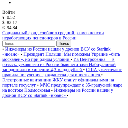
Войти
¥
0.52
$
82.17
€
94.84
Социальный фонд сообщил средний размер пенсии
неработающих пенсионеров в России
Поиск
•
Инженеры из России нашли у дронов ВСУ со Starlink
«нюанс»
•
Президент Польши: Мы поможем Украине «бить
москалей», но при одном условии
•
Из Центробанка — в
розыск: уехавшего из России бывшего зама Набиуллиной
заподозрили в хищении 4,3 млрд рублей
•
США ужесточают
правила получения гражданства для иностранцев
•
Электронные квитанции ЖКУ станут официальными на
портале госуслуг
•
МЧС предупреждает о 35-градусной жаре
на востоке Подмосковья
•
Инженеры из России нашли у
дронов ВСУ со Starlink «нюанс»
•