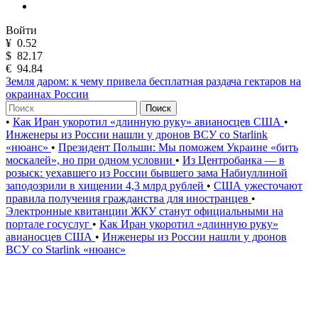
Войти
¥
0.52
$
82.17
€
94.84
Земля даром: к чему привела бесплатная раздача гектаров на
окраинах России
Поиск
•
Как Иран укоротил «длинную руку» авианосцев США
•
Инженеры из России нашли у дронов ВСУ со Starlink
«нюанс»
•
Президент Польши: Мы поможем Украине «бить
москалей», но при одном условии
•
Из Центробанка — в
розыск: уехавшего из России бывшего зама Набиуллиной
заподозрили в хищении 4,3 млрд рублей
•
США ужесточают
правила получения гражданства для иностранцев
•
Электронные квитанции ЖКУ станут официальными на
портале госуслуг
•
Как Иран укоротил «длинную руку»
авианосцев США
•
Инженеры из России нашли у дронов
ВСУ со Starlink «нюанс»