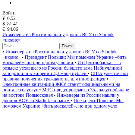
Войти
¥
0.52
$
81.41
€
94.06
Инженеры из России нашли у дронов ВСУ со Starlink
«нюанс»
Поиск
•
Инженеры из России нашли у дронов ВСУ со Starlink
«нюанс»
•
Президент Польши: Мы поможем Украине «бить
москалей», но при одном условии
•
Из Центробанка — в
розыск: уехавшего из России бывшего зама Набиуллиной
заподозрили в хищении 4,3 млрд рублей
•
США ужесточают
правила получения гражданства для иностранцев
•
Электронные квитанции ЖКУ станут официальными на
портале госуслуг
•
МЧС предупреждает о 35-градусной жаре
на востоке Подмосковья
•
Инженеры из России нашли у
дронов ВСУ со Starlink «нюанс»
•
Президент Польши: Мы
поможем Украине «бить москалей», но при одном усло