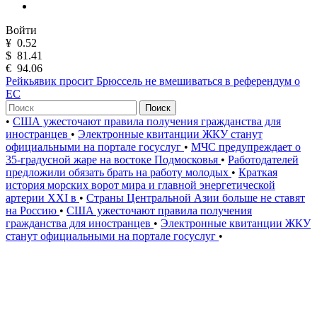
Войти
¥
0.52
$
81.41
€
94.06
Рейкьявик просит Брюссель не вмешиваться в референдум о
ЕС
Поиск
•
США ужесточают правила получения гражданства для
иностранцев
•
Электронные квитанции ЖКУ станут
официальными на портале госуслуг
•
МЧС предупреждает о
35-градусной жаре на востоке Подмосковья
•
Работодателей
предложили обязать брать на работу молодых
•
Краткая
история морских ворот мира и главной энергетической
артерии XXI в
•
Страны Центральной Азии больше не ставят
на Россию
•
США ужесточают правила получения
гражданства для иностранцев
•
Электронные квитанции ЖКУ
станут официальными на портале госуслуг
•