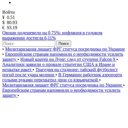
Войти
¥
0.51
$
80.93
€
93.19
Овощи подешевели на 0,75%: инфляция в годовом
выражении достигла 6,11%
Поиск
•
Милитаризация лишает ФРГ статуса посредника по Украине
•
Европейским странам напомнили о необходимости усилить
защиту
•
Новый кратер на Луне: след от ступени Falcon 9
•
Аналитики заявили о провале стратегии США в Иране и
нехватке ракет
•
Трагедия на стадионе: тайский футболист
погиб после удара молнии
•
В Германии работник аэропорта
голыми руками перехватил дрон со взрывчаткой
•
Милитаризация лишает ФРГ статуса посредника по Украине
•
Европейским странам напомнили о необходимости усилить
защиту
•