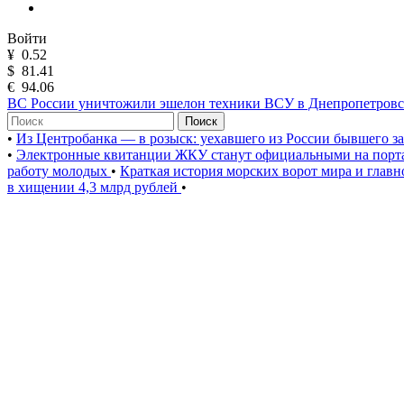
Войти
¥
0.52
$
81.41
€
94.06
ВС России уничтожили эшелон техники ВСУ в Днепропетровс
Поиск
•
Из Центробанка — в розыск: уехавшего из России бывшего з
•
Электронные квитанции ЖКУ станут официальными на порта
работу молодых
•
Краткая история морских ворот мира и глав
в хищении 4,3 млрд рублей
•