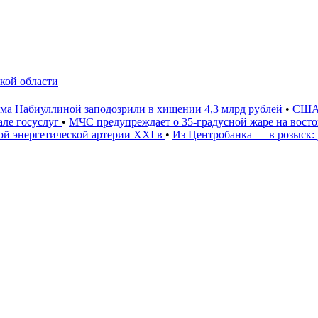
кой области
ама Набиуллиной заподозрили в хищении 4,3 млрд рублей
•
США 
ле госуслуг
•
МЧС предупреждает о 35-градусной жаре на вост
ной энергетической артерии XXI в
•
Из Центробанка — в розыск: