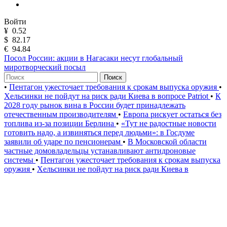
Войти
¥
0.52
$
82.17
€
94.84
Посол России: акции в Нагасаки несут глобальный
миротворческий посыл
Поиск
•
Пентагон ужесточает требования к срокам выпуска оружия
•
Хельсинки не пойдут на риск ради Киева в вопросе Patriot
•
К
2028 году рынок вина в России будет принадлежать
отечественным производителям
•
Европа рискует остаться без
топлива из-за позиции Берлина
•
«Тут не радостные новости
готовить надо, а извиняться перед людьми»: в Госдуме
заявили об ударе по пенсионерам
•
В Московской области
частные домовладельцы устанавливают антидроновые
системы
•
Пентагон ужесточает требования к срокам выпуска
оружия
•
Хельсинки не пойдут на риск ради Киева в