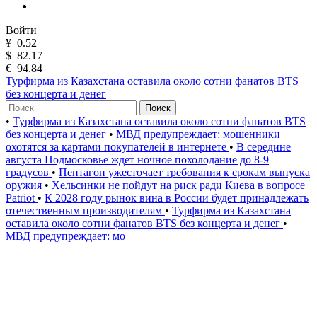
Войти
¥
0.52
$
82.17
€
94.84
Турфирма из Казахстана оставила около сотни фанатов BTS
без концерта и денег
Поиск
•
Турфирма из Казахстана оставила около сотни фанатов BTS
без концерта и денег
•
МВД предупреждает: мошенники
охотятся за картами покупателей в интернете
•
В середине
августа Подмосковье ждет ночное похолодание до 8-9
градусов
•
Пентагон ужесточает требования к срокам выпуска
оружия
•
Хельсинки не пойдут на риск ради Киева в вопросе
Patriot
•
К 2028 году рынок вина в России будет принадлежать
отечественным производителям
•
Турфирма из Казахстана
оставила около сотни фанатов BTS без концерта и денег
•
МВД предупреждает: мо