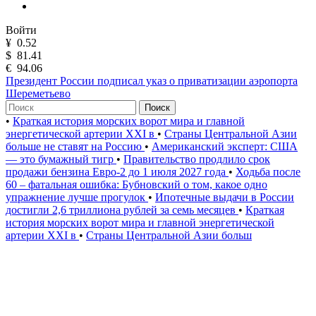
Войти
¥
0.52
$
81.41
€
94.06
Президент России подписал указ о приватизации аэропорта
Шереметьево
Поиск
•
Краткая история морских ворот мира и главной
энергетической артерии XXI в
•
Страны Центральной Азии
больше не ставят на Россию
•
Американский эксперт: США
— это бумажный тигр
•
Правительство продлило срок
продажи бензина Евро-2 до 1 июля 2027 года
•
Ходьба после
60 – фатальная ошибка: Бубновский о том, какое одно
упражнение лучше прогулок
•
Ипотечные выдачи в России
достигли 2,6 триллиона рублей за семь месяцев
•
Краткая
история морских ворот мира и главной энергетической
артерии XXI в
•
Страны Центральной Азии больш