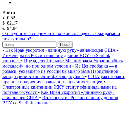
Войти
¥
0.52
$
82.17
€
94.84
О натурном эксперименте на живых людях… Ожидаемо и
показательно?
Поиск
•
Как Иран укоротил «длинную руку» авианосцев США
•
Инженеры из России нашли у дронов ВСУ со Starlink
«нюанс»
•
Президент Польши: Мы поможем Украине «бить
москалей», но при одном условии
•
Из Центробанка — в
розыск: уехавшего из России бывшего зама Набиуллиной
заподозрили в хищении 4,3 млрд рублей
•
США ужесточают
правила получения гражданства для иностранцев
•
Электронные квитанции ЖКУ станут официальными на
портале госуслуг
•
Как Иран укоротил «длинную руку»
авианосцев США
•
Инженеры из России нашли у дронов
ВСУ со Starlink «нюанс»