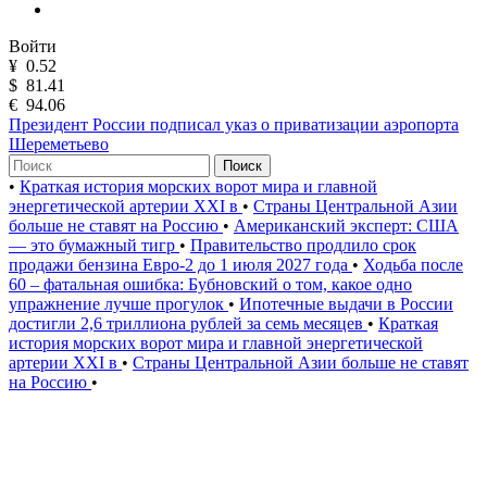
Войти
¥
0.52
$
81.41
€
94.06
Президент России подписал указ о приватизации аэропорта
Шереметьево
Поиск
•
Краткая история морских ворот мира и главной
энергетической артерии XXI в
•
Страны Центральной Азии
больше не ставят на Россию
•
Американский эксперт: США
— это бумажный тигр
•
Правительство продлило срок
продажи бензина Евро-2 до 1 июля 2027 года
•
Ходьба после
60 – фатальная ошибка: Бубновский о том, какое одно
упражнение лучше прогулок
•
Ипотечные выдачи в России
достигли 2,6 триллиона рублей за семь месяцев
•
Краткая
история морских ворот мира и главной энергетической
артерии XXI в
•
Страны Центральной Азии больше не ставят
на Россию
•